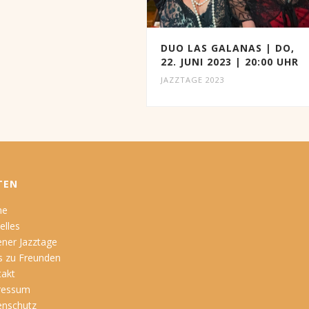
DUO LAS GALANAS | DO,
22. JUNI 2023 | 20:00 UHR
JAZZTAGE 2023
TEN
me
elles
ner Jazztage
s zu Freunden
takt
ressum
enschutz