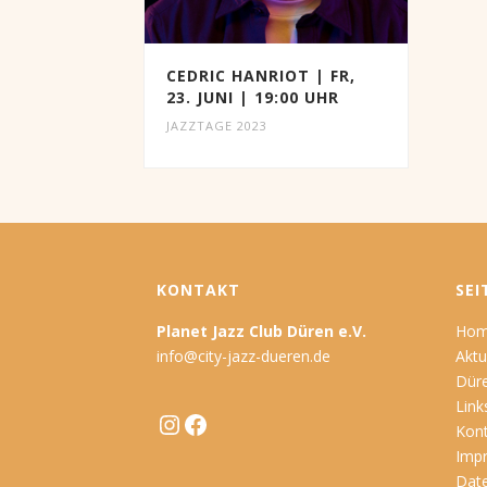
CEDRIC HANRIOT | FR,
23. JUNI | 19:00 UHR
JAZZTAGE 2023
KONTAKT
SEI
Planet Jazz Club Düren e.V.
Ho
info@city-jazz-dueren.de
Aktu
Düre
Link
Instagram
Facebook
Kon
Imp
Dat