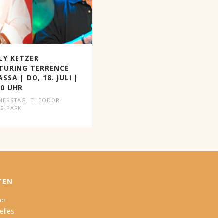
LY KETZER
TURING TERRENCE
ASSA | DO, 18. JULI |
00 UHR
NERSTAG
,
THEODOR-
S-PARK
TEN
me
elles