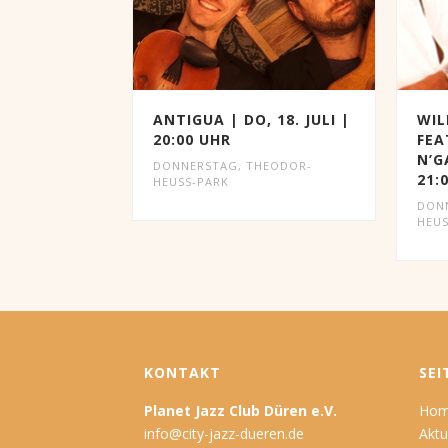
ANTIGUA | DO, 18. JULI |
WIL
20:00 UHR
FEA
N’G
DONNERSTAG
,
THEODOR-
21:
HEUSS-PARK
DON
HEUS
KONTAKT
SEI
Planet Jazz Club Düren e.V.
Ho
info@city-jazz-dueren.de
Aktu