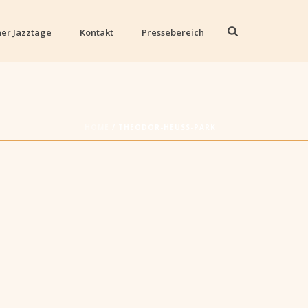
er Jazztage
Kontakt
Pressebereich
HOME
/
THEODOR-HEUSS-PARK