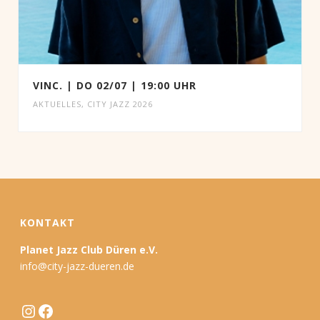
VINC. | DO 02/07 | 19:00 UHR
AKTUELLES
,
CITY JAZZ 2026
KONTAKT
Planet Jazz Club Düren e.V.
info@city-jazz-dueren.de
Instagram
Facebook