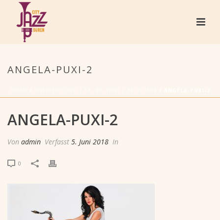
ANGELA-PUXI-2
HOME
/
KNEIPENTOUR | SA, 09. JUNI | 20-23 UHR
/ ANGELA-PUXI-2
ANGELA-PUXI-2
Von
admin
Verfasst
5. Juni 2018
In
0