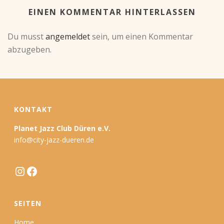
EINEN KOMMENTAR HINTERLASSEN
Du musst
angemeldet
sein, um einen Kommentar
abzugeben.
KONTAKT
Planet Jazz Club Düren e.V.
info@city-jazz-dueren.de
Instagram
Facebook
SEITEN
Home