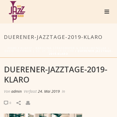
DUERENER-JAZZTAGE-2019-KLARO
HOME
/
KLARO! - KAROLINA STRASSMAYER & DRORI MONDLAK +
DAVID FRIEDMAN | SO, 21. JULI | 19:00 UHR
/ DUERENER-JAZZTAGE-
2019-KLARO
DUERENER-JAZZTAGE-2019-
KLARO
Von
admin
Verfasst
24. Mai 2019
In
0