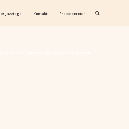
er Jazztage
Kontakt
Pressebereich
CH
/ PAPE-SECK-DEBORAH-WOODSON-WILLY-KETZER