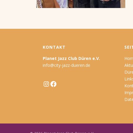
KONTAKT
SEI
Planet Jazz Club Düren e.V.
Ho
info@city-jazz-dueren.de
Aktu
Düre
Link
Instagram
Facebook
Kon
Imp
Dat