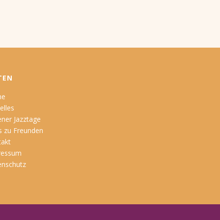
TEN
me
elles
ner Jazztage
s zu Freunden
takt
ressum
enschutz