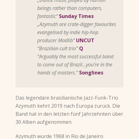
„Dance music played by human
beings rather than computers,
fantastic“
Sunday Times
„Azymuth are crate-digger favourites
evangelised by indie hip-hop
producer Madlib“
UNCUT
“Brazilian cult trio”
Q
“Arguably the most successful band
to come out of Brazil…you’re in the
hands of masters.”
Songlines
Das legendäre brasilianische Jazz-Funk-Trio
Azymuth kehrt 2019 nach Europa zurück. Die
Band hat in den letzten fünf Jahrzehnten über
30 Alben aufgenommen.
Azymuth wurde 1968 in Rio de Janeiro