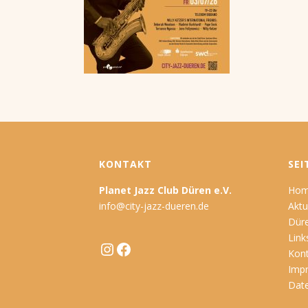
KONTAKT
SEI
Planet Jazz Club Düren e.V.
Ho
info@city-jazz-dueren.de
Aktu
Düre
Link
Instagram
Facebook
Kon
Imp
Dat