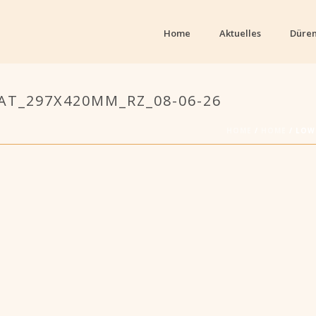
Home
Aktuelles
Düren
AT_297X420MM_RZ_08-06-26
HOME
/
HOME
/ LOW