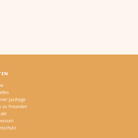
TEN
me
elles
ner Jazztage
s zu Freunden
takt
ressum
enschutz