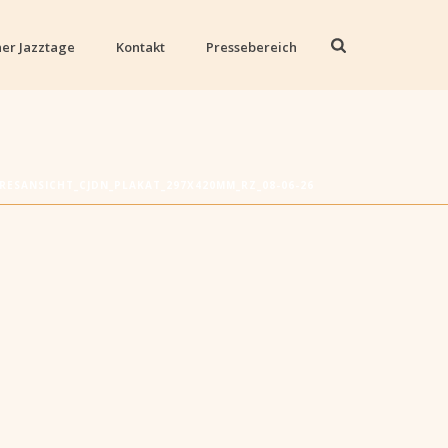
er Jazztage
Kontakt
Pressebereich
RESANSICHT_CJDN_PLAKAT_297X420MM_RZ_08-06-26